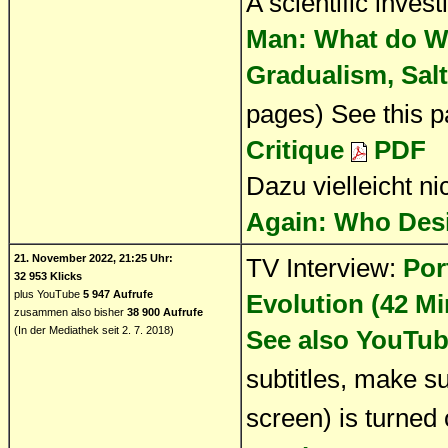
A scientific invest
Man: What do We
Gradualism, Salt
pages) See this 
Critique
PDF
Dazu vielleicht n
Again: Who Des
21. November 2022, 21:25 Uhr:
TV Interview:
Por
32 953 Klicks
plus YouTube
5 947 Aufrufe
Evolution (42 M
zusammen also bisher
38 900 Aufrufe
(In der Mediathek seit 2. 7. 2018)
See also YouTub
subtitles, make s
screen) is turned 