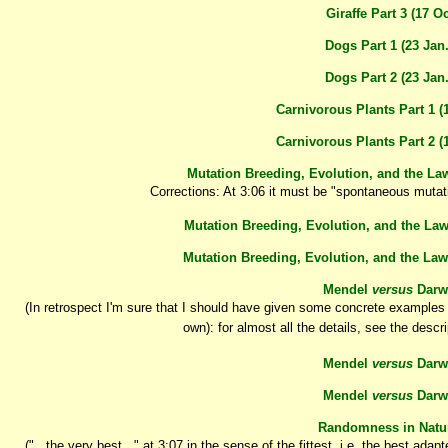
Giraffe Part 3 (17 O
Dogs Part 1 (23 Jan.
Dogs Part 2 (23 Jan.
Carnivorous Plants Part 1 (
Carnivorous Plants Part 2 (
Mutation Breeding, Evolution, and the Law
Corrections: At 3:06 it must be "spontaneous mutati
Mutation Breeding, Evolution, and the Law 
Mutation Breeding, Evolution, and the Law 
Mendel
versus
Darwi
(In retrospect I'm sure that I should have given some concrete examples f
own): for almost all the details, see the descr
Mendel
versus
Darwi
Mendel
versus
Darwi
Randomness in Natura
("...the very best..." at 3:07 in the sense of the fittest, i.e. the best ad