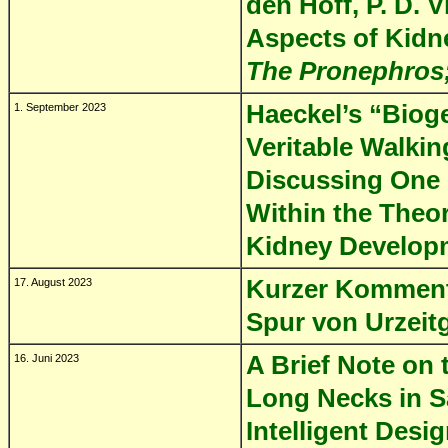
den Hoff, P. D. 
Aspects of Kidn
The Pronephros;
Haeckel’s “Bioge
1. September 2023
Veritable Walki
Discussing One 
Within the Theo
Kidney Develop
Kurzer Komment
17. August 2023
Spur von Urzeit
A Brief Note on 
16. Juni 2023
Long Necks in 
Intelligent Desi