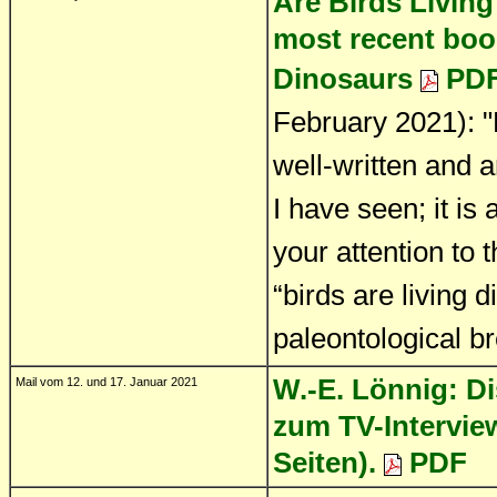
Are Birds Living
most recent boo
Dinosaurs
PDF
February 2021): "
well-written and 
I have seen; it is
your attention to t
“birds are living 
paleontological br
W.-E. Lönnig: D
Mail vom 12. und 17. Januar 2021
zum TV-Intervie
Seiten).
PDF