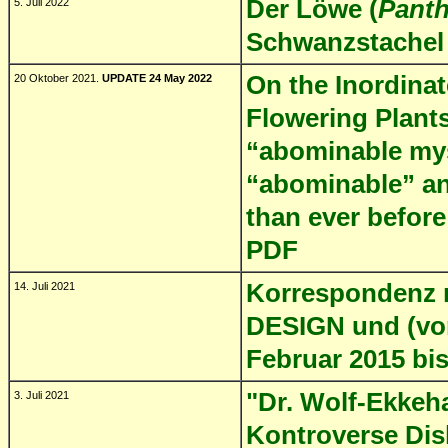
Der Löwe (
Panth
5. Juli 2022
Schwanzstache
On the Inordinat
20 Oktober 2021.
UPDATE 24 May 2022
Flowering Plant
“abominable my
“abominable” an
than ever befor
PDF
Korrespondenz 
14. Juli 2021
DESIGN und (vor
Februar 2015 bis
"Dr. Wolf-Ekkeha
3. Juli 2021
Kontroverse Disk