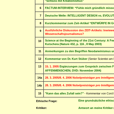
"Schluss mit Kreationismus"
6
FACTUM-INTERVIEW: “Fühle mich gründlich missverst
7
Deutsche Welle: INTELLIGENT DESIGN vs. EVOLUT
8
Kurzkommentar zum Zeit-Artikel “ENTWÜRFE IN 
Ausführliche Diskussion des ZEIT-Artikels: Inwie
9
Wissenschaftsjournalismus?
Science at the Beginning of the 21st Century: A Fe
10
Kutschera (Nature 432, p. 116 , 8 May 2003)
11
Anmerkungen zu den Begriffen Neodarwinismus un
12
Kommentar von Dr. Kurt Stüber
(Senior Scientist am 
13
15. 1. 2005
Ergänzungen zum Gespräch zwischen F
AFFENMENSCHEN; DVD: November 2004)
14a
28. 3. 2005/8. 4. 2006 Nobelpreisträger
pro Intelligen
28. 3. 2005/8. 4. 2006 Nobelpreisträger
pro Intelligen
14b
15
"Kann das alles Zufall sein?"
- Kommentar von Cord 
Eine grundsätzliche ethis
Ethische Frage:
Kritiker:
Antwort an meine Kritiker