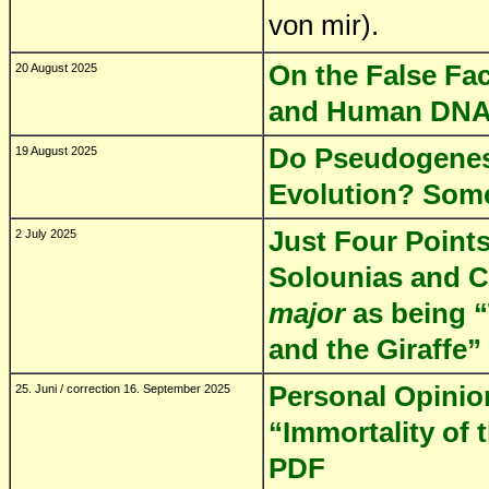
von mir).
On the False Fac
20 August 2025
and Human DN
Do Pseudogenes
19 August 2025
Evolution? Some
Just Four Points
2 July 2025
Solounias and C
major
as being 
and the Giraffe”
Personal Opinio
25. Juni / correction 16. September 2025
“Immortality of 
PDF