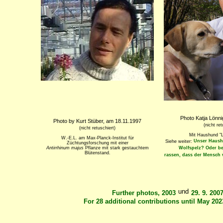
Photo Katja Lönn
Photo by Kurt Stüber, am 18.11.1997
(nicht ret
(nicht retuschiert)
Mit Haushund "L
W.-E.L. am Max-Planck-Institut für
Unser Haush
Siehe weiter:
Züchtungsforschung mit einer
Antirrhinum majus
Pflanze mit stark gestauchtem
Wolfspelz? Oder be
Blütenstand.
rassen, dass der Mensch 
und
Further photos, 2003
29. 9. 200
For 28 additional contributions until May 20