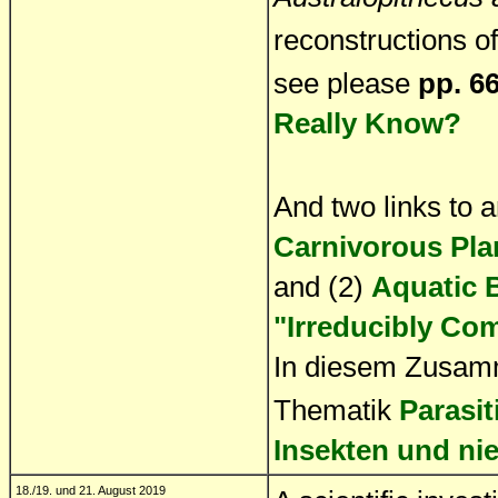
reconstructions of
see please
pp. 6
Really Know?
And two links to a
Carnivorous Pla
and (2)
Aquatic B
"Irreducibly Co
In diesem Zusamme
Thematik
Parasi
Insekten und ni
18./19. und 21. August 2019