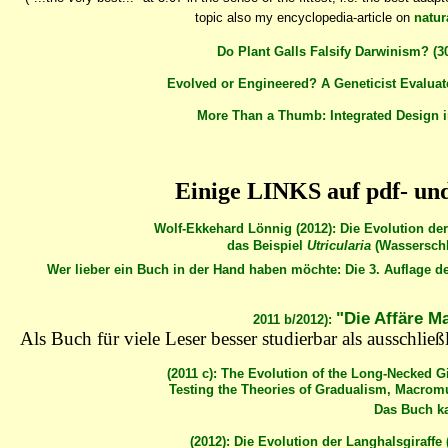
topic also my encyclopedia-article on
natur
Do Plant Galls Falsify Darwinism? (30
Evolved or Engineered? A Geneticist Evaluat
More Than a Thumb: Integrated Design in
Einige LINKS auf pdf- 
Wolf-Ekkehard Lönnig (2012): Die Evolution der 
das Beispiel
Utricularia
(Wasserschl
Wer lieber ein Buch in der Hand haben möchte: Die 3. Auflage 
"Die Affäre M
2011 b/2012):
Als Buch für viele Leser besser studierbar als ausschli
(2011 c): The Evolution of the Long-Necked Gi
Testing the Theories of Gradualism, Macromu
Das Buch 
(2012): Die Evolution der Langhalsgiraffe 