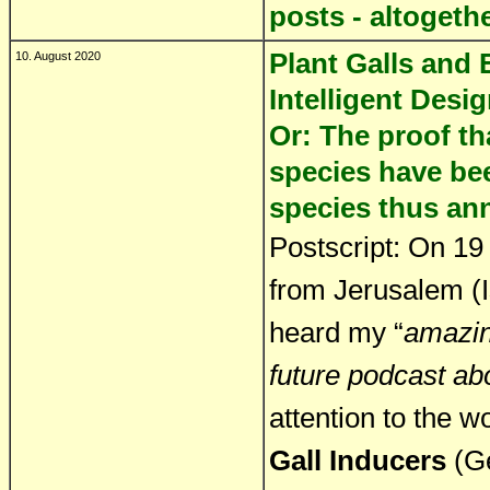
posts - altogeth
Plant Galls and 
10. August 2020
Intelligent Desi
Or: The proof th
species have bee
species thus ann
Postscript: On 19
from Jerusalem (I
heard my “
amazin
future podcast abo
attention to the w
Gall Inducers
(Ge