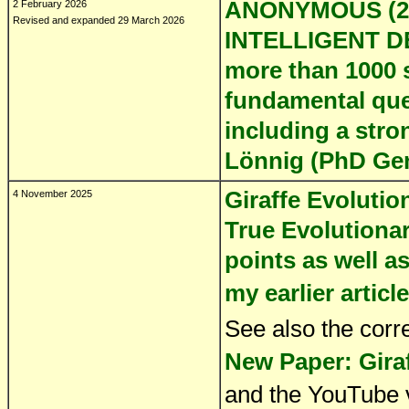
ANONYMOUS (20
2 February 2026
Revised and expanded 29 March 2026
INTELLIGENT DE
more than 1000 sc
fundamental ques
including a str
Lönnig (PhD Gen
Giraffe Evolutio
4 November 2025
True Evolutionar
points as well a
my earlier articl
See also the corr
New Paper: Gira
and the YouTube