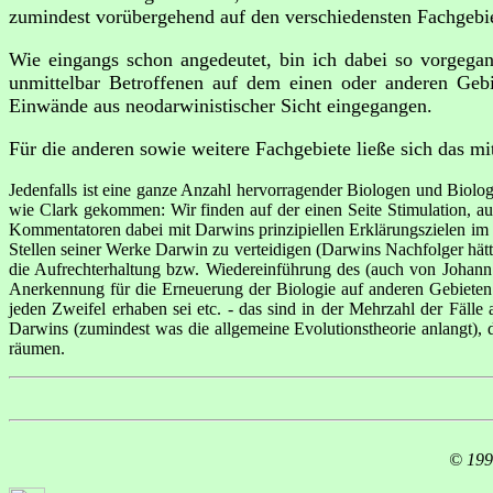
zumindest vorübergehend auf den verschiedensten Fachgebiet
Wie eingangs schon angedeutet, bin ich dabei so vorgegan
unmittelbar Betroffenen auf dem einen oder anderen Gebi
Einwände aus neodarwinistischer Sicht eingegangen.
Für die anderen sowie weitere Fachgebiete ließe sich das mi
Jedenfalls ist eine ganze Anzahl hervorragender Biologen und Biolo
wie Clark gekommen: Wir finden auf der einen Seite Stimulation, auf
Kommentatoren dabei mit Darwins prinzipiellen Erklärungszielen im S
Stellen seiner Werke Darwin zu verteidigen (Darwins Nachfolger hätte
die Aufrechterhaltung bzw. Wiedereinführung des (auch von Johann 
Anerkennung für die Erneuerung der Biologie auf anderen Gebieten 
jeden Zweifel erhaben sei etc. - das sind in der Mehrzahl der Fäl
Darwins (zumindest was die allgemeine Evolutionstheorie anlangt),
räumen.
© 199