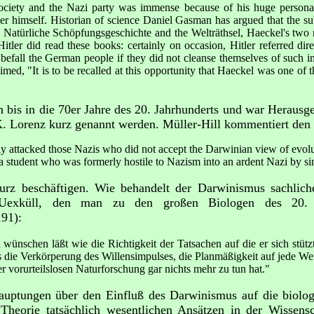
ciety and the Nazi party was immense because of his huge personal 
tler himself. Historian of science Daniel Gasman has argued that the s
s Natürliche Schöpfungsgeschichte and the Welträthsel, Haeckel's two 
itler did read these books: certainly on occasion, Hitler referred di
befall the German people if they did not cleanse themselves of such imp
med, "It is to be recalled at this opportunity that Haeckel was one of t
bis in die 70er Jahre des 20. Jahrhunderts und war Herausg
 Lorenz kurz genannt werden. Müller-Hill kommentiert den Fa
y attacked those Nazis who did not accept the Darwinian view of evol
a student who was formerly hostile to Nazism into an ardent Nazi by si
kurz beschäftigen. Wie behandelt der Darwinismus sachlic
. Uexküll, den man zu den großen Biologen des 20. J
191):
ünschen läßt wie die Richtigkeit der Tatsachen auf die er sich stützt
als die Verkörperung des Willensimpulses, die Planmäßigkeit auf jede W
 vorurteilslosen Naturforschung gar nichts mehr zu tun hat."
auptungen über den Einfluß des Darwinismus auf die biologi
Theorie tatsächlich wesentlichen Ansätzen in der Wissensch