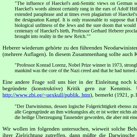
"The influence of Haeckel's anti-Semitic views on German so
Haeckel's words almost certainly rang in the ears of Adolf Hi
extended paraphrase and at times even plagiarism of Haeckel'
the designation Kampf. It is only reasonable to suppose that H
biological unfitness of the Jews and the sure doom that would 
centenary of Haeckel's birth, Professor Gerhard Heberer proclai
brought into reality in the new Reich.""
Heberer wiederum gehörte zu den führenden Neodarwinisten 
(mehrere Auflagen). In diesem Zusammenhang sollte auch K.
"Professor Konrad Lorenz, Nobel Prize winner in 1973, strongl
mankind was the core of the Nazi creed and that he had turned 
Eine andere Frage soll uns hier in der Einleitung noch 
begründete (konstruktive) Kritik gern zur Kenntnis
http://www.zbi.ee/~uexkull/publik. htm
), bemerkt (1921, p.
"Der Darwinismus, dessen logische Folgerichtigkeit ebenso zu w
alle Gegengründe an ihm wirkungslos ab; er ist weiter nichts 
die heilige Überzeugung Tausender geworden, die aber mit einer
Wir wollen im folgenden untersuchen, wieweit solche Beh
ihrer Zielrichtung zutreffen, dann müßte die Darwinsche 