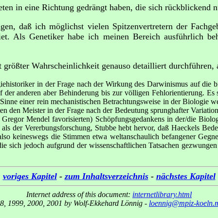
en in eine Richtung gedrängt haben, die sich rückblickend n
gen, daß ich möglichst vielen Spitzenvertretern der Fachge
et. Als Genetiker habe ich meinen Bereich ausführlich be
t größter Wahrscheinlichkeit genauso detailliert durchführen
giehistoriker in der Frage nach der Wirkung des Darwinismus auf die
 der anderen aber Behinderung bis zur völligen Fehlorientierung. Es s
inne einer rein mechanistischen Betrachtungsweise in der Biologie we
n den Meister in der Frage nach der Bedeutung sprunghafter Variationen
Gregor Mendel favorisierten) Schöpfungsgedankens in der/die Biologi
als der Vererbungsforschung, Stubbe hebt hervor, daß Haeckels Bede
le also keineswegs die Stimmen etwa weltanschaulich befangener Geg
 die sich jedoch aufgrund der wissenschaftlichen Tatsachen gezwunge
voriges Kapitel
-
zum Inhaltsverzeichnis
-
nächstes Kapitel
Internet address of this document:
internetlibrary.html
8, 1999, 2000, 2001 by Wolf-Ekkehard Lönnig -
loennig@mpiz-koeln.