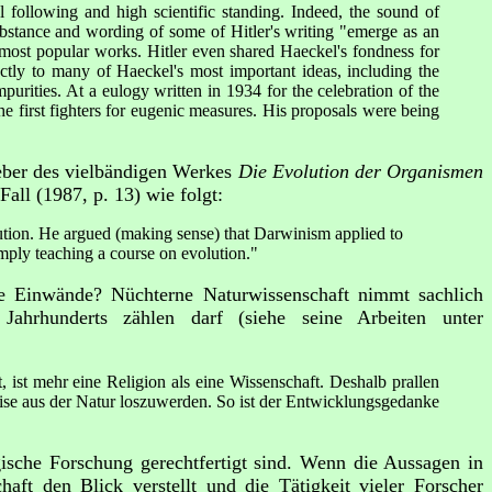
following and high scientific standing. Indeed, the sound of
ubstance and wording of some of Hitler's writing "emerge as an
most popular works. Hitler even shared Haeckel's fondness for
rectly to many of Haeckel's most important ideas, including the
urities. At a eulogy written in 1934 for the celebration of the
he first fighters for eugenic measures. His proposals were being
eber des vielbändigen Werkes
Die Evolution der Organismen
ll (1987, p. 13) wie folgt:
ution. He argued (making sense) that Darwinism applied to
mply teaching a course on evolution."
he Einwände? Nüchterne Naturwissenschaft nimmt sachlich
ahrhunderts zählen darf (siehe seine Arbeiten unter
, ist mehr eine Religion als eine Wissenschaft. Deshalb prallen
eise aus der Natur loszuwerden. So ist der Entwicklungsgedanke
sche Forschung gerechtfertigt sind. Wenn die Aussagen in
aft den Blick verstellt und die Tätigkeit vieler Forscher