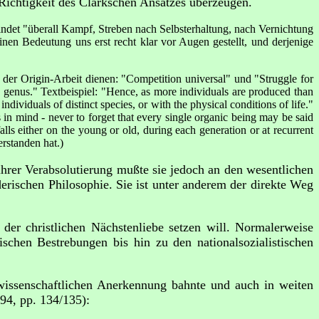
Richtigkeit des Clarkschen Ansatzes überzeugen.
indet "überall Kampf, Streben nach Selbsterhaltung, nach Vernichtung
nen Bedeutung uns erst recht klar vor Augen gestellt, und derjenige
der Origin-Arbeit dienen: "Competition universal" und "Struggle for
e genus." Textbeispiel: "Hence, as more individuals are produced than
ndividuals of distinct species, or with the physical conditions of life."
in mind - never to forget that every single organic being may be said
falls either on the young or old, during each generation or at recurrent
rstanden hat.)
 ihrer Verabsolutierung mußte sie jedoch an den wesentlichen
ischen Philosophie. Sie ist unter anderem der direkte Weg
 der christlichen Nächstenliebe setzen will. Normalerweise
schen Bestrebungen bis hin zu den nationalsozialistischen
issenschaftlichen Anerkennung bahnte und auch in weiten
94, pp. 134/135):