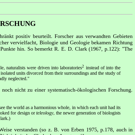
FORSCHUNG
änkt positiv beurteilt. Forscher aus verwandten Gebieten
cher vervielfacht, Biologie und Geologie bekamen Richtung
e Punkte hin. So bemerkt R. E. D. Clark (1967, p.122): "The
2
, naturalists were driven into laboratories
instead of into the
 isolated units divorced from their surroundings and the study of
adly neglected."
 noch nicht zu einer systematisch-ökologischen Forschung.
see the world as a harmonious whole, in which each unit had its
ooked for design or
teleology
, the newer generation of biologists
lark.)
eise verstanden (so z. B. von Erben 1975, p.178, auch in