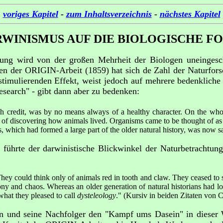
voriges Kapitel
-
zum Inhaltsverzeichnis
-
nächstes Kapitel
RWINISMUS AUF DIE BIOLOGISCHE 
ng wird von der großen Mehrheit der Biologen uneingeschr
nen der ORIGIN-Arbeit (1859) hat sich de Zahl der Naturfors
 stimulierenden Effekt, weist jedoch auf mehrere bedenklich
esearch" - gibt dann aber zu bedenken:
h credit, was by no means always of a healthy character. On the whole
ad of discovering how animals lived. Organisms came to be thought of as
gs, which had formed a large part of the older natural history, was now s
führte der darwinistische Blickwinkel der Naturbetrachtung
hey could think only of animals red in tooth and claw. They ceased to 
ony and chaos. Whereas an older generation of natural historians had l
 what they pleased to call
dysteleology
." (Kursiv in beiden Zitaten von C
n und seine Nachfolger den "Kampf ums Dasein" in dieser W