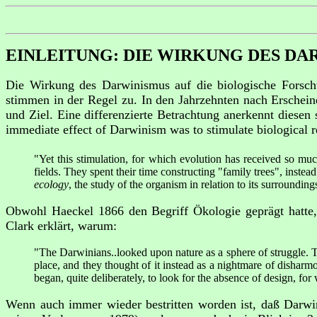
EINLEITUNG: DIE WIRKUNG DES DA
Die Wirkung des Darwinismus auf die biologische Forschu
stimmen in der Regel zu. In den Jahrzehnten nach Erschei
und Ziel. Eine differenzierte Betrachtung anerkennt diesen
immediate effect of Darwinism was to stimulate biological r
"Yet this stimulation, for which evolution has received so muc
fields. They spent their time constructing "family trees", inste
ecology
, the study of the organism in relation to its surroundin
Obwohl Haeckel 1866 den Begriff Ökologie geprägt hatte, 
Clark erklärt, warum:
"The Darwinians..looked upon nature as a sphere of struggle. T
place, and they thought of it instead as a nightmare of disharm
began, quite deliberately, to look for the absence of design, for
Wenn auch immer wieder bestritten worden ist, daß Darwi