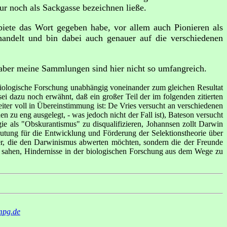
ur noch als Sackgasse bezeichnen ließe.
biete das Wort gegeben habe, vor allem auch Pionieren als
handelt und bin dabei auch genauer auf die verschiedenen
, aber meine Sammlungen sind hier nicht so umfangreich.
 biologische Forschung unabhängig voneinander zum gleichen Resultat
ei dazu noch erwähnt, daß ein großer Teil der im folgenden zitierten
iter voll in Übereinstimmung ist: De Vries versucht an verschiedenen
 zu eng ausgelegt, - was jedoch nicht der Fall ist), Bateson versucht
e als "Obskurantismus" zu disqualifizieren, Johannsen zollt Darwin
utung für die Entwicklung und Förderung der Selektionstheorie über
ner, die den Darwinismus abwerten möchten, sondern die der Freunde
n sahen, Hindernisse in der biologischen Forschung aus dem Wege zu
mpg.de