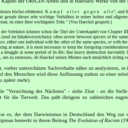
3. Kapitel der ORIGIN-Arbeit und in Haeckels Werke von der 
losen höchst erbitterten K a m p f a l l e r g e g e n a l l e", und f
 gerade dieses sehr wichtige Verhältnis in seiner hohen und allgemei
t, ist einer ihrer wichtigsten Teile." (Von Haeckel gesperrt.)
er Selektion können schon die Titel der Unterkapitel von Chapter III 
es (und im Inhaltsverzeichnis): often severe between species of the sam
ce, either one individual with the other of the same species, or with the i
at nature, it is most necessary to keep the foregoing considerations 
 a struggle at some period of its life; that heavy destruction inevitably 
um zu ermessen, ob Haeckel seinen Meister auch tatsächlich richtig ve
t, vorher unterschätzte Sachverhalte näher zu analysieren, in
 den Menschen wird diese Auffassung zudem zu einer mörder
u später mehr).
e "Vernichtung des Nächsten" - siehe Zitat - an die Stelle
t für die Tierwelt. Das paßt übrigens zu zahlreichen eugeni
war es, der dem Darwinismus in Deutschland den Weg zur w
Shipman bemerkt in ihrem Beitrag
The Evolution of Racism
(19