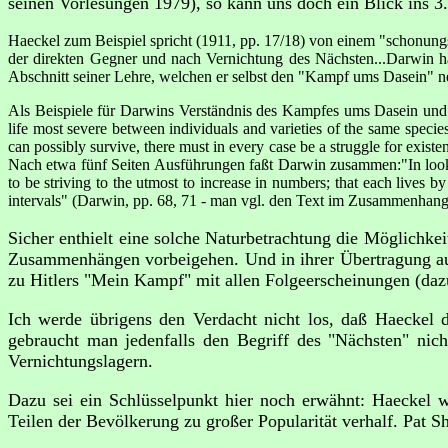
seinen Vorlesungen 1979), so kann uns doch ein Blick ins 
Haeckel zum Beispiel spricht (1911, pp. 17/18) von einem "schonungs
der direkten Gegner und nach Vernichtung des Nächsten...Darwin hat
Abschnitt seiner Lehre, welchen er selbst den "Kampf ums Dasein" nenn
Als Beispiele für Darwins Verständnis des Kampfes ums Dasein und d
life most severe between individuals and varieties of the same speci
can possibly survive, there must in every case be a struggle for existen
Nach etwa fünf Seiten Ausführungen faßt Darwin zusammen:"In looking 
to be striving to the utmost to increase in numbers; that each lives by
intervals" (Darwin, pp. 68, 71 - man vgl. den Text im Zusammenhang, 
Sicher enthielt eine solche Naturbetrachtung die Möglichkei
Zusammenhängen vorbeigehen. Und in ihrer Übertragung auf
zu Hitlers "Mein Kampf" mit allen Folgeerscheinungen (daz
Ich werde übrigens den Verdacht nicht los, daß Haeckel di
gebraucht man jedenfalls den Begriff des "Nächsten" nich
Vernichtungslagern.
Dazu sei ein Schlüsselpunkt hier noch erwähnt: Haeckel 
Teilen der Bevölkerung zu großer Popularität verhalf. Pat 