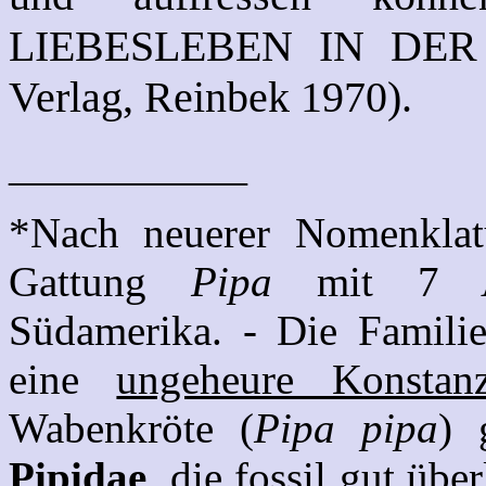
LIEBESLEBEN IN DER T
Verlag, Reinbek 1970).
___________
*Nach neuerer Nomenkla
Gattung
Pipa
mit 7 Art
Südamerika. - Die Famili
eine
ungeheure Konstan
Wabenkröte (
Pipa pipa
) 
Pipidae
, die fossil gut über